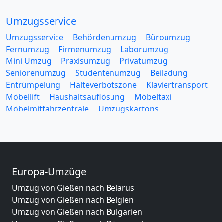
Umzugsservice
Umzugsservice
Behördenumzug
Büroumzug
Fernumzug
Firmenumzug
Laborumzug
Mini Umzug
Praxisumzug
Privatumzug
Seniorenumzug
Studentenumzug
Beiladung
Entrümpelung
Halteverbotszone
Klaviertransport
Möbellift
Haushaltsauflösung
Möbeltaxi
Möbelmitfahrzentrale
Umzugskartons
Europa-Umzüge
Umzug von Gießen nach Belarus
Umzug von Gießen nach Belgien
Umzug von Gießen nach Bulgarien