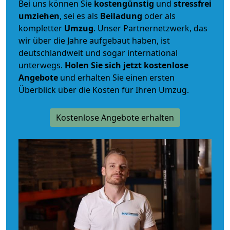
Bei uns können Sie
kostengünstig
und
stressfrei
umziehen
, sei es als
Beiladung
oder als
kompletter
Umzug
. Unser Partnernetzwerk, das
wir über die Jahre aufgebaut haben, ist
deutschlandweit und sogar international
unterwegs.
Holen Sie sich jetzt kostenlose
Angebote
und erhalten Sie einen ersten
Überblick über die Kosten für Ihren Umzug.
Kostenlose Angebote erhalten