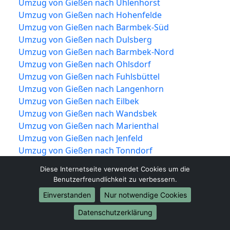
Umzug von Gießen nach Uhlenhorst
Umzug von Gießen nach Hohenfelde
Umzug von Gießen nach Barmbek-Süd
Umzug von Gießen nach Dulsberg
Umzug von Gießen nach Barmbek-Nord
Umzug von Gießen nach Ohlsdorf
Umzug von Gießen nach Fuhlsbüttel
Umzug von Gießen nach Langenhorn
Umzug von Gießen nach Eilbek
Umzug von Gießen nach Wandsbek
Umzug von Gießen nach Marienthal
Umzug von Gießen nach Jenfeld
Umzug von Gießen nach Tonndorf
Umzug von Gießen nach Farmsen-Berne
Diese Internetseite verwendet Cookies um die
Umzug von Gießen nach Bramfeld
Benutzerfreundlichkeit zu verbessern.
Umzug von Gießen nach Steilshoop
Einverstanden
Nur notwendige Cookies
Umzug von Gießen nach Wellingsbüttel
Umzug von Gießen nach Sasel
Datenschutzerklärung
Umzug von Gießen nach Poppenbüttel