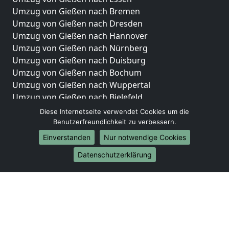
Umzug von Gießen nach Bremen
Umzug von Gießen nach Dresden
Umzug von Gießen nach Hannover
Umzug von Gießen nach Nürnberg
Umzug von Gießen nach Duisburg
Umzug von Gießen nach Bochum
Umzug von Gießen nach Wuppertal
Umzug von Gießen nach Bielefeld
Umzug von Gießen nach Bonn
Diese Internetseite verwendet Cookies um die
Umzug von Gießen nach Münster
Benutzerfreundlichkeit zu verbessern.
Einverstanden
Nur notwendige Cookies
Internationale-Umzüge
Datenschutzerklärung
Umzug von Gießen nach Brasilien
Umzug von Gießen nach Brunei Darussalam
Umzug von Gießen nach Burkina Faso
Umzug von Gießen nach Burundi
Umzug von Gießen nach Chile
Umzug von Gießen nach China