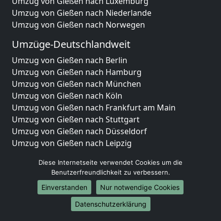
Umzug von Gießen nach Luxemburg
Umzug von Gießen nach Niederlande
Umzug von Gießen nach Norwegen
Umzüge-Deutschlandweit
Umzug von Gießen nach Berlin
Umzug von Gießen nach Hamburg
Umzug von Gießen nach München
Umzug von Gießen nach Köln
Umzug von Gießen nach Frankfurt am Main
Umzug von Gießen nach Stuttgart
Umzug von Gießen nach Düsseldorf
Umzug von Gießen nach Leipzig
Umzug von Gießen nach Dortmund
Diese Internetseite verwendet Cookies um die
Umzug von Gießen nach Essen
Benutzerfreundlichkeit zu verbessern.
Umzug von Gießen nach Bremen
Einverstanden
Nur notwendige Cookies
Umzug von Gießen nach Dresden
Umzug von Gießen nach Hannover
Datenschutzerklärung
Umzug von Gießen nach Nürnberg