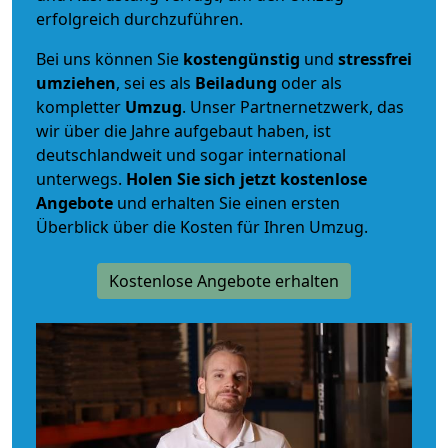
erfolgreich durchzuführen.
Bei uns können Sie
kostengünstig
und
stressfrei
umziehen
, sei es als
Beiladung
oder als
kompletter
Umzug
. Unser Partnernetzwerk, das
wir über die Jahre aufgebaut haben, ist
deutschlandweit und sogar international
unterwegs.
Holen Sie sich jetzt kostenlose
Angebote
und erhalten Sie einen ersten
Überblick über die Kosten für Ihren Umzug.
Kostenlose Angebote erhalten