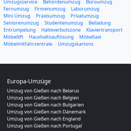
Umzugsservice
Behördenumzug
Büroumzug
Fernumzug
Firmenumzug
Laborumzug
Mini Umzug
Praxisumzug
Privatumzug
Seniorenumzug
Studentenumzug
Beiladung
Entrümpelung
Halteverbotszone
Klaviertransport
Möbellift
Haushaltsauflösung
Möbeltaxi
Möbelmitfahrzentrale
Umzugskartons
Europa-Umzüge
Umzug von Gießen nach Belarus
Umzug von Gießen nach Belgien
Umzug von Gießen nach Bulgarien
Umzug von Gießen nach Dänemark
Umzug von Gießen nach England
Umzug von Gießen nach Portugal