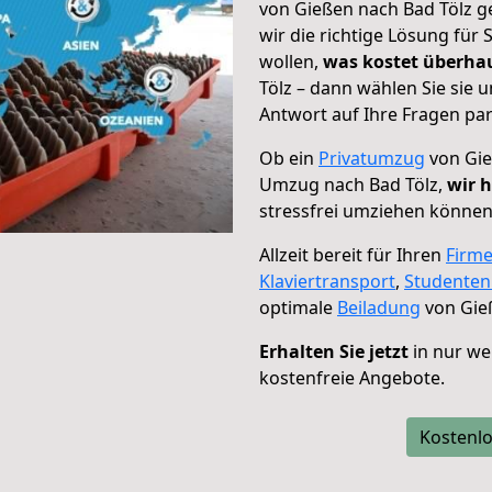
von Gießen nach Bad Tölz g
wir die richtige Lösung für
wollen,
was kostet überh
Tölz – dann wählen Sie sie
Antwort auf Ihre Fragen par
Ob ein
Privatumzug
von Gie
Umzug nach Bad Tölz,
wir h
stressfrei umziehen können
Allzeit bereit für Ihren
Firm
Klaviertransport
,
Studente
optimale
Beiladung
von Gieß
Erhalten Sie jetzt
in nur we
kostenfreie Angebote.
Kostenlo