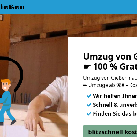
ießen
Umzug von G
☛ 100 % Gra
Umzug von Gießen nac
➨ Umzüge ab 98€ – Kos
✓
Wir helfen Ihne
✓
Schnell & unverb
✓
Finden Sie das 
blitzschnell ko