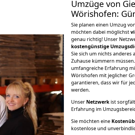
Umzüge von Gie
Wörishofen: Gü
Sie planen einen Umzug vo
möchten dabei möglichst
v
genau richtig! Unser Netzw
kostengünstige Umzugsdi
Sie sich um nichts anderes 
Zuhause kümmern müssen. W
umfangreiche Erfahrung m
Wörishofen mit jeglicher 
garantieren, dass wir für j
werden.
Unser
Netzwerk
ist sorgfäl
Erfahrung im Umzugsberei
Sie möchten eine
Kostenüb
kostenlose und unverbindli