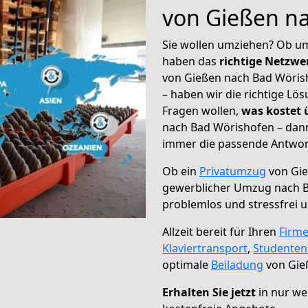
von Gießen n
Sie wollen umziehen? Ob um
haben das
richtige Netzw
von Gießen nach Bad Wörish
– haben wir die richtige Lö
Fragen wollen,
was kostet
nach Bad Wörishofen – dann
immer die passende Antwort
Ob ein
Privatumzug
von Gie
gewerblicher Umzug nach 
problemlos und stressfrei 
Allzeit bereit für Ihren
Firm
Klaviertransport
,
Studente
optimale
Beiladung
von Gie
Erhalten Sie jetzt
in nur we