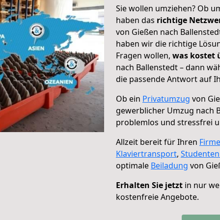
Sie wollen umziehen? Ob um
haben das
richtige Netzw
von Gießen nach Ballenstedt
haben wir die richtige Lösu
Fragen wollen,
was kostet
nach Ballenstedt – dann wä
die passende Antwort auf Ih
Ob ein
Privatumzug
von Gie
gewerblicher Umzug nach B
problemlos und stressfrei 
Allzeit bereit für Ihren
Firm
Klaviertransport
,
Studente
optimale
Beiladung
von Gieß
Erhalten Sie jetzt
in nur we
kostenfreie Angebote.