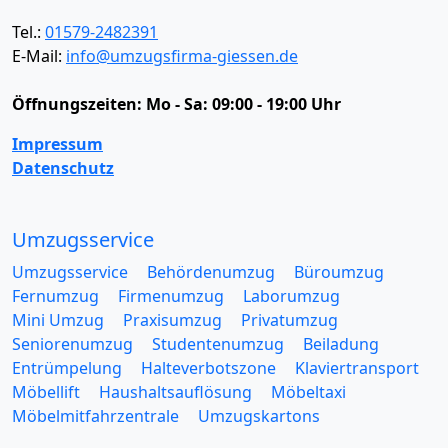
Tel.:
01579-2482391
E-Mail:
info@umzugsfirma-giessen.de
Öffnungszeiten:
Mo - Sa: 09:00 - 19:00 Uhr
Impressum
Datenschutz
Umzugsservice
Umzugsservice
Behördenumzug
Büroumzug
Fernumzug
Firmenumzug
Laborumzug
Mini Umzug
Praxisumzug
Privatumzug
Seniorenumzug
Studentenumzug
Beiladung
Entrümpelung
Halteverbotszone
Klaviertransport
Möbellift
Haushaltsauflösung
Möbeltaxi
Möbelmitfahrzentrale
Umzugskartons