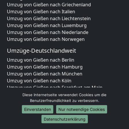
Umzug von Gießen nach Griechenland
Umzug von Gießen nach Italien
Umzug von Gießen nach Liechtenstein
Umzug von Gießen nach Luxemburg
Umzug von Gießen nach Niederlande
Umzug von Gießen nach Norwegen
Umzüge-Deutschlandweit
Umzug von Gießen nach Berlin
Umzug von Gießen nach Hamburg
Umzug von Gießen nach München
Umzug von Gießen nach Köln
Umzug von Gießen nach Frankfurt am Main
Umzug von Gießen nach Stuttgart
Diese Internetseite verwendet Cookies um die
Umzug von Gießen nach Düsseldorf
Benutzerfreundlichkeit zu verbessern.
Umzug von Gießen nach Leipzig
Einverstanden
Nur notwendige Cookies
Umzug von Gießen nach Dortmund
Datenschutzerklärung
Umzug von Gießen nach Essen
Umzug von Gießen nach Bremen