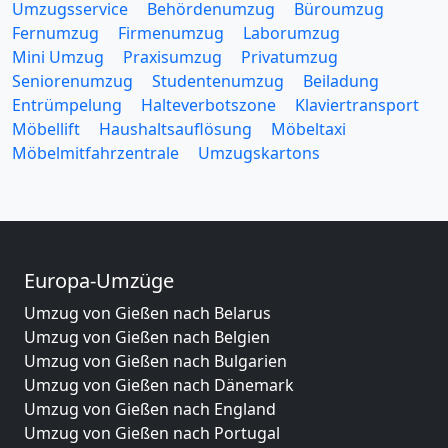
Umzugsservice
Behördenumzug
Büroumzug
Fernumzug
Firmenumzug
Laborumzug
Mini Umzug
Praxisumzug
Privatumzug
Seniorenumzug
Studentenumzug
Beiladung
Entrümpelung
Halteverbotszone
Klaviertransport
Möbellift
Haushaltsauflösung
Möbeltaxi
Möbelmitfahrzentrale
Umzugskartons
Europa-Umzüge
Umzug von Gießen nach Belarus
Umzug von Gießen nach Belgien
Umzug von Gießen nach Bulgarien
Umzug von Gießen nach Dänemark
Umzug von Gießen nach England
Umzug von Gießen nach Portugal