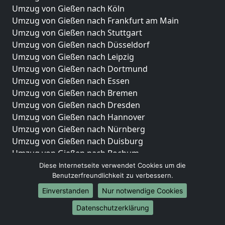
Umzug von Gießen nach Köln
Umzug von Gießen nach Frankfurt am Main
Umzug von Gießen nach Stuttgart
Umzug von Gießen nach Düsseldorf
Umzug von Gießen nach Leipzig
Umzug von Gießen nach Dortmund
Umzug von Gießen nach Essen
Umzug von Gießen nach Bremen
Umzug von Gießen nach Dresden
Umzug von Gießen nach Hannover
Umzug von Gießen nach Nürnberg
Umzug von Gießen nach Duisburg
Umzug von Gießen nach Bochum
Umzug von Gießen nach Wuppertal
Diese Internetseite verwendet Cookies um die
Benutzerfreundlichkeit zu verbessern.
Umzug von Gießen nach Bielefeld
Umzug von Gießen nach Bonn
Einverstanden
Nur notwendige Cookies
Umzug von Gießen nach Münster
Datenschutzerklärung
Internationale-Umzüge