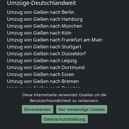
Umzüge-Deutschlandweit
Umzug von Gießen nach Berlin
Umzug von Gießen nach Hamburg
Umzug von Gießen nach München
Umzug von Gießen nach Köln
Umzug von Gießen nach Frankfurt am Main
Umzug von Gießen nach Stuttgart
Umzug von Gießen nach Düsseldorf
Umzug von Gießen nach Leipzig
Umzug von Gießen nach Dortmund
Umzug von Gießen nach Essen
Umzug von Gießen nach Bremen
Umzug von Gießen nach Dresden
Umzug von Gießen nach Hannover
Diese Internetseite verwendet Cookies um die
Benutzerfreundlichkeit zu verbessern.
Umzug von Gießen nach Nürnberg
Umzug von Gießen nach Duisburg
Einverstanden
Nur notwendige Cookies
Umzug von Gießen nach Bochum
Datenschutzerklärung
Umzug von Gießen nach Wuppertal