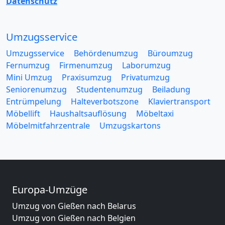
Datenschutz
Umzugsservice
Umzugsservice
Behördenumzug
Büroumzug
Fernumzug
Firmenumzug
Laborumzug
Mini Umzug
Praxisumzug
Privatumzug
Seniorenumzug
Studentenumzug
Beiladung
Entrümpelung
Halteverbotszone
Klaviertransport
Möbellift
Haushaltsauflösung
Möbeltaxi
Möbelmitfahrzentrale
Umzugskartons
Europa-Umzüge
Umzug von Gießen nach Belarus
Umzug von Gießen nach Belgien