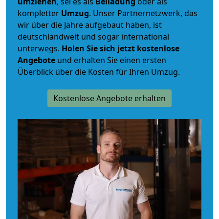
umziehen
, sei es als
Beiladung
oder als
kompletter
Umzug
. Unser Partnernetzwerk, das
wir über die Jahre aufgebaut haben, ist
deutschlandweit und sogar international
unterwegs.
Holen Sie sich jetzt kostenlose
Angebote
und erhalten Sie einen ersten
Überblick über die Kosten für Ihren Umzug.
Kostenlose Angebote erhalten