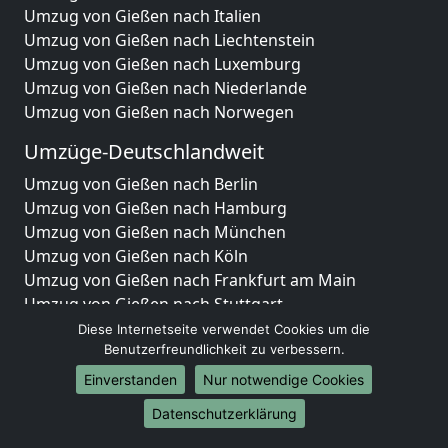
Umzug von Gießen nach Italien
Umzug von Gießen nach Liechtenstein
Umzug von Gießen nach Luxemburg
Umzug von Gießen nach Niederlande
Umzug von Gießen nach Norwegen
Umzüge-Deutschlandweit
Umzug von Gießen nach Berlin
Umzug von Gießen nach Hamburg
Umzug von Gießen nach München
Umzug von Gießen nach Köln
Umzug von Gießen nach Frankfurt am Main
Umzug von Gießen nach Stuttgart
Umzug von Gießen nach Düsseldorf
Diese Internetseite verwendet Cookies um die
Umzug von Gießen nach Leipzig
Benutzerfreundlichkeit zu verbessern.
Umzug von Gießen nach Dortmund
Einverstanden
Nur notwendige Cookies
Umzug von Gießen nach Essen
Datenschutzerklärung
Umzug von Gießen nach Bremen
Umzug von Gießen nach Dresden