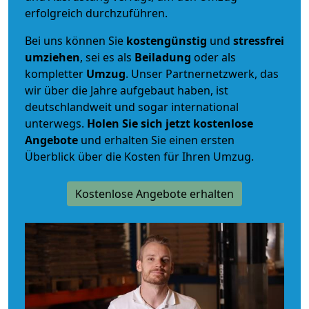
erfolgreich durchzuführen.
Bei uns können Sie
kostengünstig
und
stressfrei
umziehen
, sei es als
Beiladung
oder als
kompletter
Umzug
. Unser Partnernetzwerk, das
wir über die Jahre aufgebaut haben, ist
deutschlandweit und sogar international
unterwegs.
Holen Sie sich jetzt kostenlose
Angebote
und erhalten Sie einen ersten
Überblick über die Kosten für Ihren Umzug.
Kostenlose Angebote erhalten