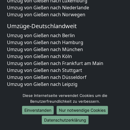
Umzug von Gießen nach Luxemburg
Umzug von Gießen nach Niederlande
Umzug von Gießen nach Norwegen
Umzüge-Deutschlandweit
Umzug von Gießen nach Berlin
Umzug von Gießen nach Hamburg
Umzug von Gießen nach München
Umzug von Gießen nach Köln
Umzug von Gießen nach Frankfurt am Main
Umzug von Gießen nach Stuttgart
Umzug von Gießen nach Düsseldorf
Umzug von Gießen nach Leipzig
Umzug von Gießen nach Dortmund
Diese Internetseite verwendet Cookies um die
Umzug von Gießen nach Essen
Benutzerfreundlichkeit zu verbessern.
Umzug von Gießen nach Bremen
Einverstanden
Nur notwendige Cookies
Umzug von Gießen nach Dresden
Umzug von Gießen nach Hannover
Datenschutzerklärung
Umzug von Gießen nach Nürnberg