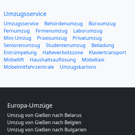
Umzugsservice
Umzugsservice
Behördenumzug
Büroumzug
Fernumzug
Firmenumzug
Laborumzug
Mini Umzug
Praxisumzug
Privatumzug
Seniorenumzug
Studentenumzug
Beiladung
Entrümpelung
Halteverbotszone
Klaviertransport
Möbellift
Haushaltsauflösung
Möbeltaxi
Möbelmitfahrzentrale
Umzugskartons
Europa-Umzüge
Umzug von Gießen nach Belarus
Umzug von Gießen nach Belgien
Umzug von Gießen nach Bulgarien