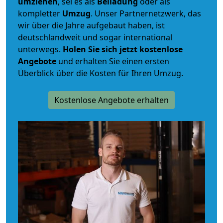
umziehen
, sei es als
Beiladung
oder als
kompletter
Umzug
. Unser Partnernetzwerk, das
wir über die Jahre aufgebaut haben, ist
deutschlandweit und sogar international
unterwegs.
Holen Sie sich jetzt kostenlose
Angebote
und erhalten Sie einen ersten
Überblick über die Kosten für Ihren Umzug.
Kostenlose Angebote erhalten