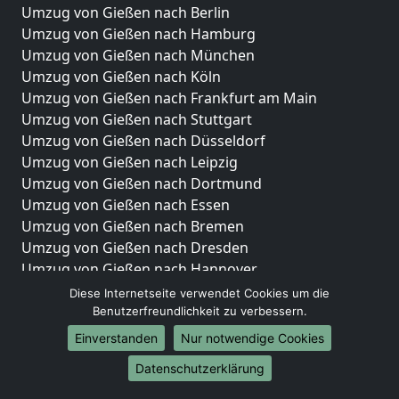
Umzug von Gießen nach Berlin
Umzug von Gießen nach Hamburg
Umzug von Gießen nach München
Umzug von Gießen nach Köln
Umzug von Gießen nach Frankfurt am Main
Umzug von Gießen nach Stuttgart
Umzug von Gießen nach Düsseldorf
Umzug von Gießen nach Leipzig
Umzug von Gießen nach Dortmund
Umzug von Gießen nach Essen
Umzug von Gießen nach Bremen
Umzug von Gießen nach Dresden
Umzug von Gießen nach Hannover
Umzug von Gießen nach Nürnberg
Diese Internetseite verwendet Cookies um die
Umzug von Gießen nach Duisburg
Benutzerfreundlichkeit zu verbessern.
Umzug von Gießen nach Bochum
Einverstanden
Nur notwendige Cookies
Umzug von Gießen nach Wuppertal
Datenschutzerklärung
Umzug von Gießen nach Bielefeld
Umzug von Gießen nach Bonn