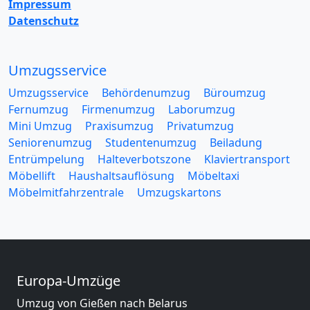
Impressum
Datenschutz
Umzugsservice
Umzugsservice
Behördenumzug
Büroumzug
Fernumzug
Firmenumzug
Laborumzug
Mini Umzug
Praxisumzug
Privatumzug
Seniorenumzug
Studentenumzug
Beiladung
Entrümpelung
Halteverbotszone
Klaviertransport
Möbellift
Haushaltsauflösung
Möbeltaxi
Möbelmitfahrzentrale
Umzugskartons
Europa-Umzüge
Umzug von Gießen nach Belarus