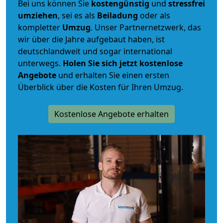
Bei uns können Sie
kostengünstig
und
stressfrei
umziehen
, sei es als
Beiladung
oder als
kompletter
Umzug
. Unser Partnernetzwerk, das
wir über die Jahre aufgebaut haben, ist
deutschlandweit und sogar international
unterwegs.
Holen Sie sich jetzt kostenlose
Angebote
und erhalten Sie einen ersten
Überblick über die Kosten für Ihren Umzug.
Kostenlose Angebote erhalten