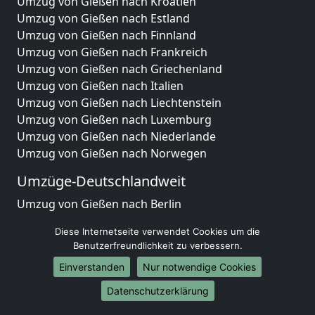
Umzug von Gießen nach Kroatien
Umzug von Gießen nach Estland
Umzug von Gießen nach Finnland
Umzug von Gießen nach Frankreich
Umzug von Gießen nach Griechenland
Umzug von Gießen nach Italien
Umzug von Gießen nach Liechtenstein
Umzug von Gießen nach Luxemburg
Umzug von Gießen nach Niederlande
Umzug von Gießen nach Norwegen
Umzüge-Deutschlandweit
Umzug von Gießen nach Berlin
Umzug von Gießen nach Hamburg
Diese Internetseite verwendet Cookies um die
Umzug von Gießen nach München
Benutzerfreundlichkeit zu verbessern.
Umzug von Gießen nach Köln
Einverstanden
Nur notwendige Cookies
Umzug von Gießen nach Frankfurt am Main
Umzug von Gießen nach Stuttgart
Datenschutzerklärung
Umzug von Gießen nach Düsseldorf