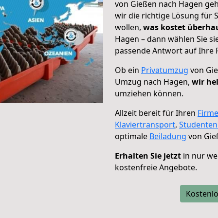
von Gießen nach Hagen geht
wir die richtige Lösung für
wollen,
was kostet überh
Hagen – dann wählen Sie si
passende Antwort auf Ihre 
Ob ein
Privatumzug
von Gie
Umzug nach Hagen,
wir he
umziehen können.
Allzeit bereit für Ihren
Firm
Klaviertransport
,
Studente
optimale
Beiladung
von Gie
Erhalten Sie jetzt
in nur we
kostenfreie Angebote.
Kostenlo