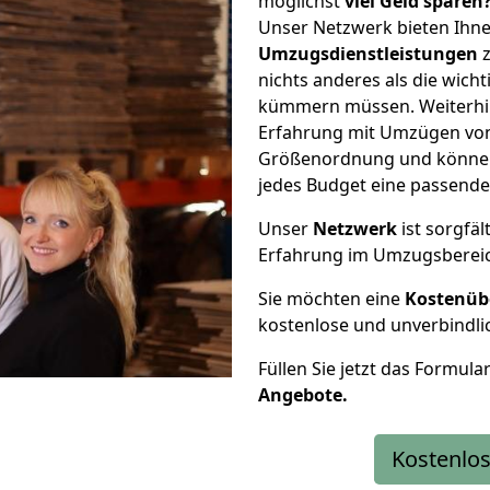
möglichst
viel Geld sparen
Unser Netzwerk bieten Ihn
Umzugsdienstleistungen
z
nichts anderes als die wic
kümmern müssen. Weiterhin
Erfahrung mit Umzügen von
Größenordnung und können 
jedes Budget eine passende
Unser
Netzwerk
ist sorgfäl
Erfahrung im Umzugsberei
Sie möchten eine
Kostenüb
kostenlose und unverbindli
Füllen Sie jetzt das Formula
Angebote.
Kostenlos