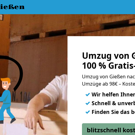
ießen
Umzug von 
100 % Grati
Umzug von Gießen na
Umzüge ab 98€ – Koste
✓
Wir helfen Ihne
✓
Schnell & unverb
✓
Finden Sie das 
blitzschnell ko