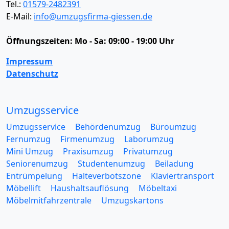
Tel.:
01579-2482391
E-Mail:
info@umzugsfirma-giessen.de
Öffnungszeiten:
Mo - Sa: 09:00 - 19:00 Uhr
Impressum
Datenschutz
Umzugsservice
Umzugsservice
Behördenumzug
Büroumzug
Fernumzug
Firmenumzug
Laborumzug
Mini Umzug
Praxisumzug
Privatumzug
Seniorenumzug
Studentenumzug
Beiladung
Entrümpelung
Halteverbotszone
Klaviertransport
Möbellift
Haushaltsauflösung
Möbeltaxi
Möbelmitfahrzentrale
Umzugskartons