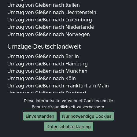
Umzug von Gießen nach Italien
Umzug von Gießen nach Liechtenstein
Umzug von Gießen nach Luxemburg
Umzug von Gießen nach Niederlande
Umzug von Gießen nach Norwegen
Umzüge-Deutschlandweit
Umzug von Gießen nach Berlin
Umzug von Gießen nach Hamburg
Umzug von Gießen nach München
Umzug von Gießen nach Köln
Umzug von Gießen nach Frankfurt am Main
Umzug von Gießen nach Stuttgart
Umzug von Gießen nach Düsseldorf
Diese Internetseite verwendet Cookies um die
Umzug von Gießen nach Leipzig
Benutzerfreundlichkeit zu verbessern.
Umzug von Gießen nach Dortmund
Einverstanden
Nur notwendige Cookies
Umzug von Gießen nach Essen
Datenschutzerklärung
Umzug von Gießen nach Bremen
Umzug von Gießen nach Dresden