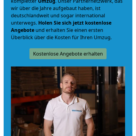
kompletter
Umzug
. Unser Partnernetzwerk, das
wir über die Jahre aufgebaut haben, ist
deutschlandweit und sogar international
unterwegs.
Holen Sie sich jetzt kostenlose
Angebote
und erhalten Sie einen ersten
Überblick über die Kosten für Ihren Umzug.
Kostenlose Angebote erhalten