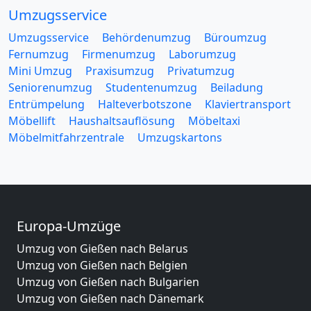
Umzugsservice
Umzugsservice
Behördenumzug
Büroumzug
Fernumzug
Firmenumzug
Laborumzug
Mini Umzug
Praxisumzug
Privatumzug
Seniorenumzug
Studentenumzug
Beiladung
Entrümpelung
Halteverbotszone
Klaviertransport
Möbellift
Haushaltsauflösung
Möbeltaxi
Möbelmitfahrzentrale
Umzugskartons
Europa-Umzüge
Umzug von Gießen nach Belarus
Umzug von Gießen nach Belgien
Umzug von Gießen nach Bulgarien
Umzug von Gießen nach Dänemark