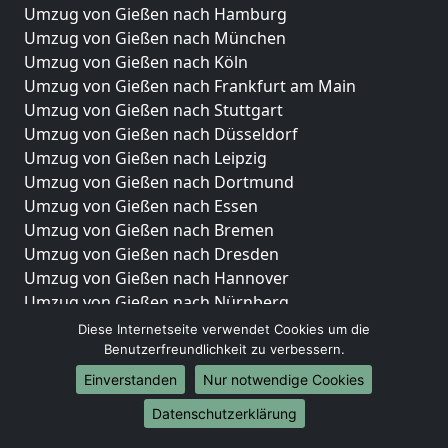
Umzug von Gießen nach Hamburg
Umzug von Gießen nach München
Umzug von Gießen nach Köln
Umzug von Gießen nach Frankfurt am Main
Umzug von Gießen nach Stuttgart
Umzug von Gießen nach Düsseldorf
Umzug von Gießen nach Leipzig
Umzug von Gießen nach Dortmund
Umzug von Gießen nach Essen
Umzug von Gießen nach Bremen
Umzug von Gießen nach Dresden
Umzug von Gießen nach Hannover
Umzug von Gießen nach Nürnberg
Umzug von Gießen nach Duisburg
Diese Internetseite verwendet Cookies um die
Umzug von Gießen nach Bochum
Benutzerfreundlichkeit zu verbessern.
Umzug von Gießen nach Wuppertal
Einverstanden
Nur notwendige Cookies
Umzug von Gießen nach Bielefeld
Datenschutzerklärung
Umzug von Gießen nach Bonn
Umzug von Gießen nach Münster