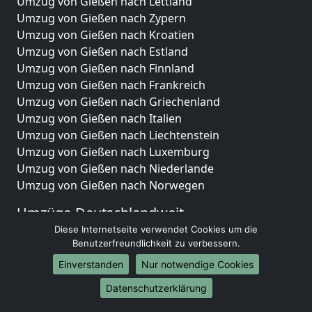
Umzug von Gießen nach Lettland
Umzug von Gießen nach Zypern
Umzug von Gießen nach Kroatien
Umzug von Gießen nach Estland
Umzug von Gießen nach Finnland
Umzug von Gießen nach Frankreich
Umzug von Gießen nach Griechenland
Umzug von Gießen nach Italien
Umzug von Gießen nach Liechtenstein
Umzug von Gießen nach Luxemburg
Umzug von Gießen nach Niederlande
Umzug von Gießen nach Norwegen
Umzüge-Deutschlandweit
Diese Internetseite verwendet Cookies um die
Umzug von Gießen nach Berlin
Benutzerfreundlichkeit zu verbessern.
Umzug von Gießen nach Hamburg
Einverstanden
Nur notwendige Cookies
Umzug von Gießen nach München
Umzug von Gießen nach Köln
Datenschutzerklärung
Umzug von Gießen nach Frankfurt am Main