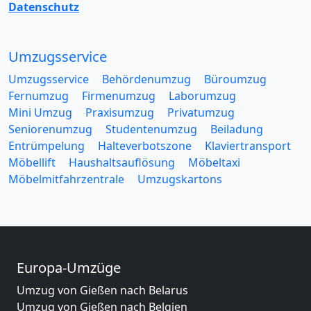
Datenschutz
Umzugsservice
Umzugsservice
Behördenumzug
Büroumzug
Fernumzug
Firmenumzug
Laborumzug
Mini Umzug
Praxisumzug
Privatumzug
Seniorenumzug
Studentenumzug
Beiladung
Entrümpelung
Halteverbotszone
Klaviertransport
Möbellift
Haushaltsauflösung
Möbeltaxi
Möbelmitfahrzentrale
Umzugskartons
Europa-Umzüge
Umzug von Gießen nach Belarus
Umzug von Gießen nach Belgien