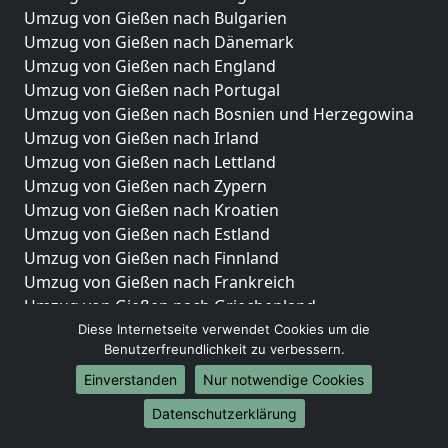
Umzug von Gießen nach Bulgarien
Umzug von Gießen nach Dänemark
Umzug von Gießen nach England
Umzug von Gießen nach Portugal
Umzug von Gießen nach Bosnien und Herzegowina
Umzug von Gießen nach Irland
Umzug von Gießen nach Lettland
Umzug von Gießen nach Zypern
Umzug von Gießen nach Kroatien
Umzug von Gießen nach Estland
Umzug von Gießen nach Finnland
Umzug von Gießen nach Frankreich
Umzug von Gießen nach Griechenland
Umzug von Gießen nach Italien
Diese Internetseite verwendet Cookies um die
Benutzerfreundlichkeit zu verbessern.
Umzug von Gießen nach Liechtenstein
Umzug von Gießen nach Luxemburg
Einverstanden
Nur notwendige Cookies
Umzug von Gießen nach Niederlande
Datenschutzerklärung
Umzug von Gießen nach Norwegen