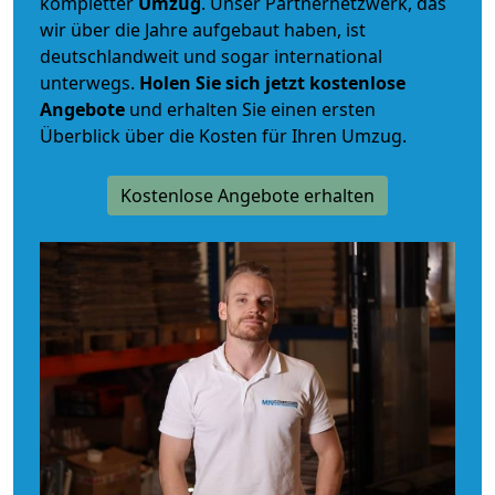
kompletter
Umzug
. Unser Partnernetzwerk, das
wir über die Jahre aufgebaut haben, ist
deutschlandweit und sogar international
unterwegs.
Holen Sie sich jetzt kostenlose
Angebote
und erhalten Sie einen ersten
Überblick über die Kosten für Ihren Umzug.
Kostenlose Angebote erhalten