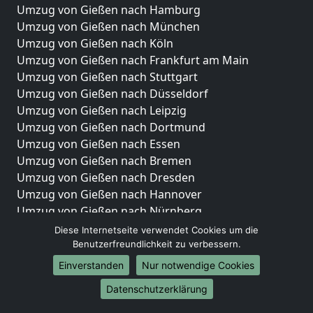
Umzug von Gießen nach Hamburg
Umzug von Gießen nach München
Umzug von Gießen nach Köln
Umzug von Gießen nach Frankfurt am Main
Umzug von Gießen nach Stuttgart
Umzug von Gießen nach Düsseldorf
Umzug von Gießen nach Leipzig
Umzug von Gießen nach Dortmund
Umzug von Gießen nach Essen
Umzug von Gießen nach Bremen
Umzug von Gießen nach Dresden
Umzug von Gießen nach Hannover
Umzug von Gießen nach Nürnberg
Umzug von Gießen nach Duisburg
Diese Internetseite verwendet Cookies um die
Umzug von Gießen nach Bochum
Benutzerfreundlichkeit zu verbessern.
Umzug von Gießen nach Wuppertal
Einverstanden
Nur notwendige Cookies
Umzug von Gießen nach Bielefeld
Datenschutzerklärung
Umzug von Gießen nach Bonn
Umzug von Gießen nach Münster