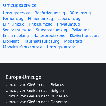
Umzugsservice
Umzugsservice
Behördenumzug
Büroumzug
Fernumzug
Firmenumzug
Laborumzug
Mini Umzug
Praxisumzug
Privatumzug
Seniorenumzug
Studentenumzug
Beiladung
Entrümpelung
Halteverbotszone
Klaviertransport
Möbellift
Haushaltsauflösung
Möbeltaxi
Möbelmitfahrzentrale
Umzugskartons
Europa-Umzüge
Umzug von Gießen nach Belarus
Umzug von Gießen nach Belgien
Umzug von Gießen nach Bulgarien
Umzug von Gießen nach Dänemark