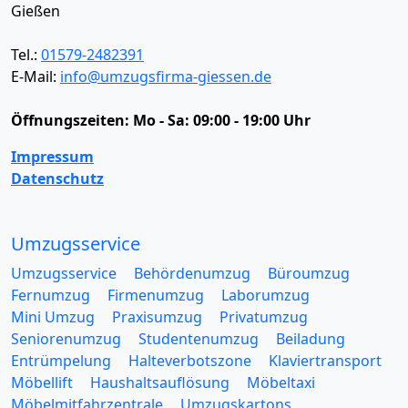
Gießen
Tel.:
01579-2482391
E-Mail:
info@umzugsfirma-giessen.de
Öffnungszeiten:
Mo - Sa: 09:00 - 19:00 Uhr
Impressum
Datenschutz
Umzugsservice
Umzugsservice
Behördenumzug
Büroumzug
Fernumzug
Firmenumzug
Laborumzug
Mini Umzug
Praxisumzug
Privatumzug
Seniorenumzug
Studentenumzug
Beiladung
Entrümpelung
Halteverbotszone
Klaviertransport
Möbellift
Haushaltsauflösung
Möbeltaxi
Möbelmitfahrzentrale
Umzugskartons