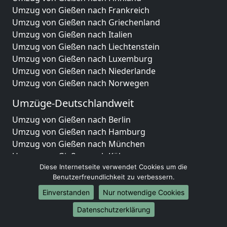
Umzug von Gießen nach Frankreich
Umzug von Gießen nach Griechenland
Umzug von Gießen nach Italien
Umzug von Gießen nach Liechtenstein
Umzug von Gießen nach Luxemburg
Umzug von Gießen nach Niederlande
Umzug von Gießen nach Norwegen
Umzüge-Deutschlandweit
Umzug von Gießen nach Berlin
Umzug von Gießen nach Hamburg
Umzug von Gießen nach München
Umzug von Gießen nach Köln
Umzug von Gießen nach Frankfurt am Main
Diese Internetseite verwendet Cookies um die
Benutzerfreundlichkeit zu verbessern.
Umzug von Gießen nach Stuttgart
Umzug von Gießen nach Düsseldorf
Einverstanden
Nur notwendige Cookies
Umzug von Gießen nach Leipzig
Datenschutzerklärung
Umzug von Gießen nach Dortmund