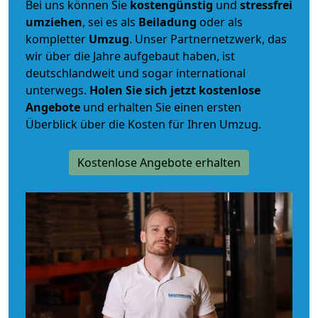
Bei uns können Sie
kostengünstig
und
stressfrei
umziehen
, sei es als
Beiladung
oder als
kompletter
Umzug
. Unser Partnernetzwerk, das
wir über die Jahre aufgebaut haben, ist
deutschlandweit und sogar international
unterwegs.
Holen Sie sich jetzt kostenlose
Angebote
und erhalten Sie einen ersten
Überblick über die Kosten für Ihren Umzug.
Kostenlose Angebote erhalten