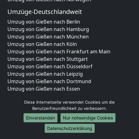
Umzüge-Deutschlandweit
Umzug von Gießen nach Berlin
Umzug von Gießen nach Hamburg
Umzug von Gießen nach München
Umzug von Gießen nach Köln
Umzug von Gießen nach Frankfurt am Main
Umzug von Gießen nach Stuttgart
Umzug von Gießen nach Düsseldorf
Umzug von Gießen nach Leipzig
Umzug von Gießen nach Dortmund
Umzug von Gießen nach Essen
Umzug von Gießen nach Bremen
Diese Internetseite verwendet Cookies um die
Umzug von Gießen nach Dresden
Benutzerfreundlichkeit zu verbessern.
Umzug von Gießen nach Hannover
Umzug von Gießen nach Nürnberg
Einverstanden
Nur notwendige Cookies
Umzug von Gießen nach Duisburg
Datenschutzerklärung
Umzug von Gießen nach Bochum