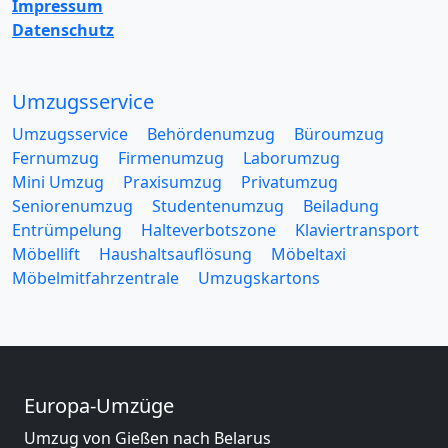
Impressum
Datenschutz
Umzugsservice
Umzugsservice
Behördenumzug
Büroumzug
Fernumzug
Firmenumzug
Laborumzug
Mini Umzug
Praxisumzug
Privatumzug
Seniorenumzug
Studentenumzug
Beiladung
Entrümpelung
Halteverbotszone
Klaviertransport
Möbellift
Haushaltsauflösung
Möbeltaxi
Möbelmitfahrzentrale
Umzugskartons
Europa-Umzüge
Umzug von Gießen nach Belarus