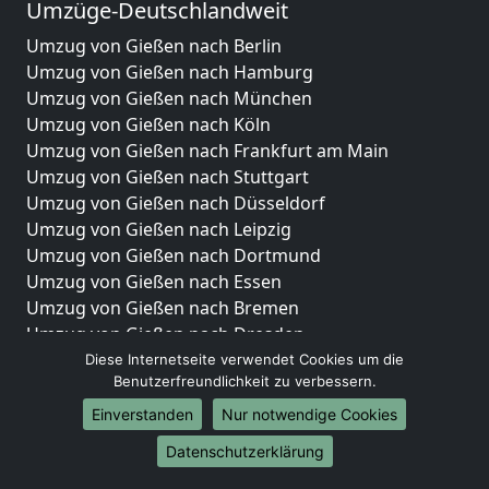
Umzüge-Deutschlandweit
Umzug von Gießen nach Berlin
Umzug von Gießen nach Hamburg
Umzug von Gießen nach München
Umzug von Gießen nach Köln
Umzug von Gießen nach Frankfurt am Main
Umzug von Gießen nach Stuttgart
Umzug von Gießen nach Düsseldorf
Umzug von Gießen nach Leipzig
Umzug von Gießen nach Dortmund
Umzug von Gießen nach Essen
Umzug von Gießen nach Bremen
Umzug von Gießen nach Dresden
Umzug von Gießen nach Hannover
Diese Internetseite verwendet Cookies um die
Benutzerfreundlichkeit zu verbessern.
Umzug von Gießen nach Nürnberg
Umzug von Gießen nach Duisburg
Einverstanden
Nur notwendige Cookies
Umzug von Gießen nach Bochum
Datenschutzerklärung
Umzug von Gießen nach Wuppertal