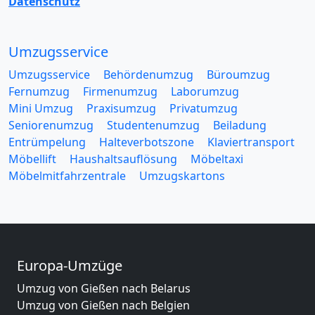
Datenschutz
Umzugsservice
Umzugsservice
Behördenumzug
Büroumzug
Fernumzug
Firmenumzug
Laborumzug
Mini Umzug
Praxisumzug
Privatumzug
Seniorenumzug
Studentenumzug
Beiladung
Entrümpelung
Halteverbotszone
Klaviertransport
Möbellift
Haushaltsauflösung
Möbeltaxi
Möbelmitfahrzentrale
Umzugskartons
Europa-Umzüge
Umzug von Gießen nach Belarus
Umzug von Gießen nach Belgien