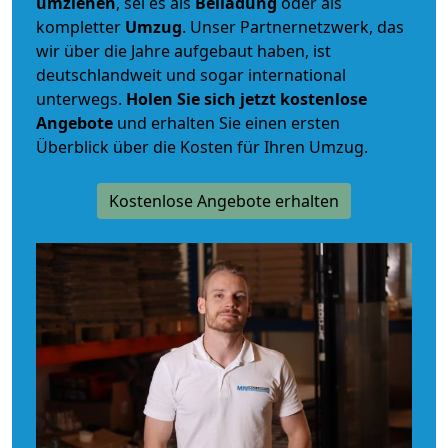
umziehen
, sei es als
Beiladung
oder als
kompletter
Umzug
. Unser Partnernetzwerk, das
wir über die Jahre aufgebaut haben, ist
deutschlandweit und sogar international
unterwegs.
Holen Sie sich jetzt kostenlose
Angebote
und erhalten Sie einen ersten
Überblick über die Kosten für Ihren Umzug.
Kostenlose Angebote erhalten