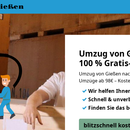
ießen
Umzug von G
100 % Grati
Umzug von Gießen nac
Umzüge ab 98€ – Koste
✓
Wir helfen Ihne
✓
Schnell & unverb
✓
Finden Sie das 
blitzschnell ko