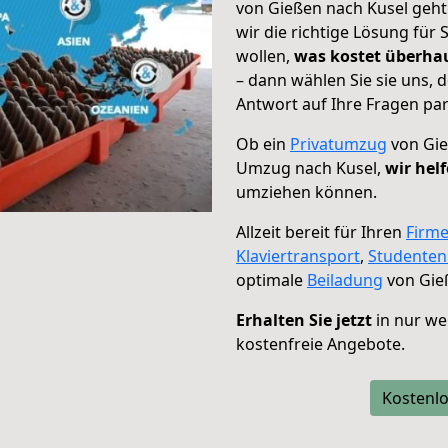
von Gießen nach Kusel geht
wir die richtige Lösung für
wollen,
was kostet überh
– dann wählen Sie sie uns,
Antwort auf Ihre Fragen par
Ob ein
Privatumzug
von Gie
Umzug nach Kusel,
wir hel
umziehen können.
Allzeit bereit für Ihren
Firm
Klaviertransport
,
Studente
optimale
Beiladung
von Gie
Erhalten Sie jetzt
in nur we
kostenfreie Angebote.
Kostenlo