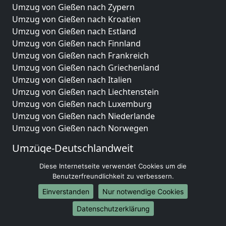
Umzug von Gießen nach Zypern
Umzug von Gießen nach Kroatien
Umzug von Gießen nach Estland
Umzug von Gießen nach Finnland
Umzug von Gießen nach Frankreich
Umzug von Gießen nach Griechenland
Umzug von Gießen nach Italien
Umzug von Gießen nach Liechtenstein
Umzug von Gießen nach Luxemburg
Umzug von Gießen nach Niederlande
Umzug von Gießen nach Norwegen
Umzüge-Deutschlandweit
Umzug von Gießen nach Berlin
Diese Internetseite verwendet Cookies um die
Umzug von Gießen nach Hamburg
Benutzerfreundlichkeit zu verbessern.
Umzug von Gießen nach München
Einverstanden
Nur notwendige Cookies
Umzug von Gießen nach Köln
Datenschutzerklärung
Umzug von Gießen nach Frankfurt am Main
Umzug von Gießen nach Stuttgart