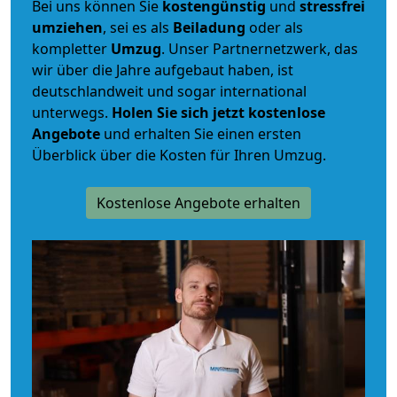
Bei uns können Sie
kostengünstig
und
stressfrei
umziehen
, sei es als
Beiladung
oder als
kompletter
Umzug
. Unser Partnernetzwerk, das
wir über die Jahre aufgebaut haben, ist
deutschlandweit und sogar international
unterwegs.
Holen Sie sich jetzt kostenlose
Angebote
und erhalten Sie einen ersten
Überblick über die Kosten für Ihren Umzug.
Kostenlose Angebote erhalten