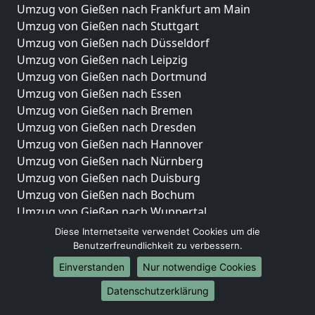
Umzug von Gießen nach Frankfurt am Main
Umzug von Gießen nach Stuttgart
Umzug von Gießen nach Düsseldorf
Umzug von Gießen nach Leipzig
Umzug von Gießen nach Dortmund
Umzug von Gießen nach Essen
Umzug von Gießen nach Bremen
Umzug von Gießen nach Dresden
Umzug von Gießen nach Hannover
Umzug von Gießen nach Nürnberg
Umzug von Gießen nach Duisburg
Umzug von Gießen nach Bochum
Umzug von Gießen nach Wuppertal
Umzug von Gießen nach Bielefeld
Diese Internetseite verwendet Cookies um die
Umzug von Gießen nach Bonn
Benutzerfreundlichkeit zu verbessern.
Umzug von Gießen nach Münster
Einverstanden
Nur notwendige Cookies
Internationale-Umzüge
Datenschutzerklärung
Umzug von Gießen nach Brasilien