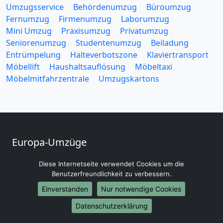
Umzugsservice
Behördenumzug
Büroumzug
Fernumzug
Firmenumzug
Laborumzug
Mini Umzug
Praxisumzug
Privatumzug
Seniorenumzug
Studentenumzug
Beiladung
Entrümpelung
Halteverbotszone
Klaviertransport
Möbellift
Haushaltsauflösung
Möbeltaxi
Möbelmitfahrzentrale
Umzugskartons
Europa-Umzüge
Umzug von Gießen nach Belarus
Diese Internetseite verwendet Cookies um die
Umzug von Gießen nach Belgien
Benutzerfreundlichkeit zu verbessern.
Umzug von Gießen nach Bulgarien
Einverstanden
Nur notwendige Cookies
Umzug von Gießen nach Dänemark
Umzug von Gießen nach England
Datenschutzerklärung
Umzug von Gießen nach Portugal