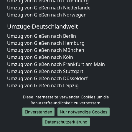
Umzug von Gießen nach Luxemburg
Umzug von Gießen nach Niederlande
Umzug von Gießen nach Norwegen
Umzüge-Deutschlandweit
Umzug von Gießen nach Berlin
Umzug von Gießen nach Hamburg
Umzug von Gießen nach München
Umzug von Gießen nach Köln
Umzug von Gießen nach Frankfurt am Main
Umzug von Gießen nach Stuttgart
Umzug von Gießen nach Düsseldorf
Umzug von Gießen nach Leipzig
Umzug von Gießen nach Dortmund
Diese Internetseite verwendet Cookies um die
Umzug von Gießen nach Essen
Benutzerfreundlichkeit zu verbessern.
Umzug von Gießen nach Bremen
Einverstanden
Nur notwendige Cookies
Umzug von Gießen nach Dresden
Umzug von Gießen nach Hannover
Datenschutzerklärung
Umzug von Gießen nach Nürnberg