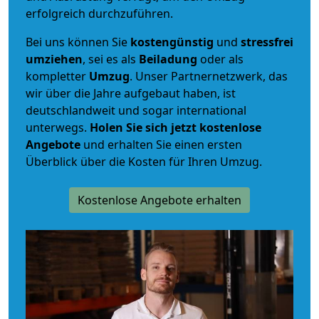
erfolgreich durchzuführen.
Bei uns können Sie
kostengünstig
und
stressfrei
umziehen
, sei es als
Beiladung
oder als
kompletter
Umzug
. Unser Partnernetzwerk, das
wir über die Jahre aufgebaut haben, ist
deutschlandweit und sogar international
unterwegs.
Holen Sie sich jetzt kostenlose
Angebote
und erhalten Sie einen ersten
Überblick über die Kosten für Ihren Umzug.
Kostenlose Angebote erhalten