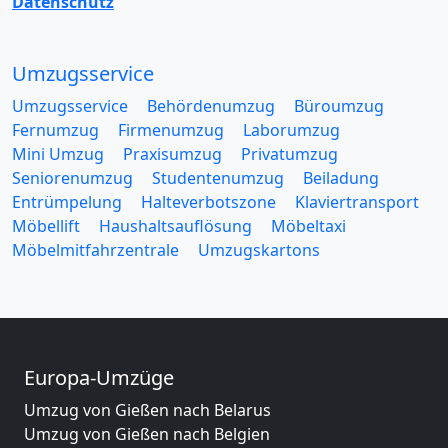
Datenschutz
Umzugsservice
Umzugsservice
Behördenumzug
Büroumzug
Fernumzug
Firmenumzug
Laborumzug
Mini Umzug
Praxisumzug
Privatumzug
Seniorenumzug
Studentenumzug
Beiladung
Entrümpelung
Halteverbotszone
Klaviertransport
Möbellift
Haushaltsauflösung
Möbeltaxi
Möbelmitfahrzentrale
Umzugskartons
Europa-Umzüge
Umzug von Gießen nach Belarus
Umzug von Gießen nach Belgien