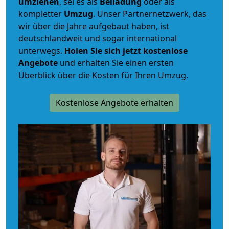
umziehen
, sei es als
Beiladung
oder als
kompletter
Umzug
. Unser Partnernetzwerk, das
wir über die Jahre aufgebaut haben, ist
deutschlandweit und sogar international
unterwegs.
Holen Sie sich jetzt kostenlose
Angebote
und erhalten Sie einen ersten
Überblick über die Kosten für Ihren Umzug.
Kostenlose Angebote erhalten