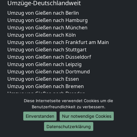
Umzüge-Deutschlandweit
Umzug von Gießen nach Berlin
Umzug von Gießen nach Hamburg
Umzug von Gießen nach München
Umzug von Gießen nach Köln
Umzug von Gießen nach Frankfurt am Main
Umzug von Gießen nach Stuttgart
Umzug von Gießen nach Düsseldorf
Umzug von Gießen nach Leipzig
Umzug von Gießen nach Dortmund
Umzug von Gießen nach Essen
Umzug von Gießen nach Bremen
Umzug von Gießen nach Dresden
Umzug von Gießen nach Hannover
Diese Internetseite verwendet Cookies um die
Benutzerfreundlichkeit zu verbessern.
Umzug von Gießen nach Nürnberg
Umzug von Gießen nach Duisburg
Einverstanden
Nur notwendige Cookies
Umzug von Gießen nach Bochum
Datenschutzerklärung
Umzug von Gießen nach Wuppertal