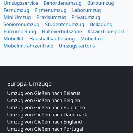
Umzugsservice
Behördenumzug
Büroumzug
Fernumzug
Firmenumzug
Laborumzug
Mini Umzug
Praxisumzug
Privatumzug
Seniorenumzug
Studentenumzug
Beiladung
Entrümpelung
Halteverbotszone
Klaviertransport
Möbellift
Haushaltsauflösung
Möbeltaxi
Möbelmitfahrzentrale
Umzugskartons
Europa-Umzüge
Umzug von Gießen nach Belarus
Umzug von Gießen nach Belgien
Umzug von Gießen nach Bulgarien
Umzug von Gießen nach Dänemark
Umzug von Gießen nach England
Umzug von Gießen nach Portugal