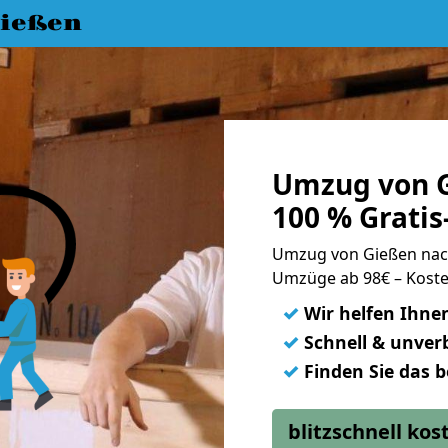
ießen
Umzug von 
100 % Grati
Umzug von Gießen na
Umzüge ab 98€ – Koste
✓
Wir helfen Ihne
✓
Schnell & unverb
✓
Finden Sie das 
blitzschnell ko