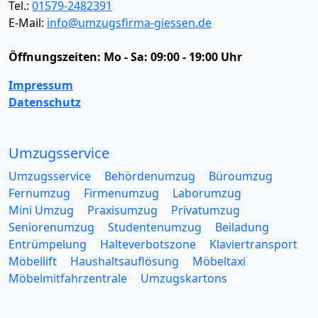
Tel.:
01579-2482391
E-Mail:
info@umzugsfirma-giessen.de
Öffnungszeiten:
Mo - Sa: 09:00 - 19:00 Uhr
Impressum
Datenschutz
Umzugsservice
Umzugsservice
Behördenumzug
Büroumzug
Fernumzug
Firmenumzug
Laborumzug
Mini Umzug
Praxisumzug
Privatumzug
Seniorenumzug
Studentenumzug
Beiladung
Entrümpelung
Halteverbotszone
Klaviertransport
Möbellift
Haushaltsauflösung
Möbeltaxi
Möbelmitfahrzentrale
Umzugskartons