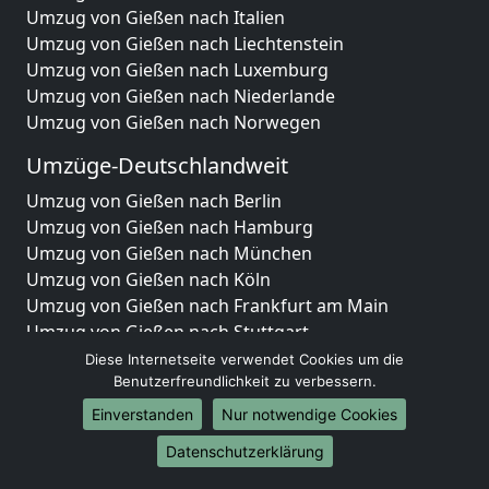
Umzug von Gießen nach Italien
Umzug von Gießen nach Liechtenstein
Umzug von Gießen nach Luxemburg
Umzug von Gießen nach Niederlande
Umzug von Gießen nach Norwegen
Umzüge-Deutschlandweit
Umzug von Gießen nach Berlin
Umzug von Gießen nach Hamburg
Umzug von Gießen nach München
Umzug von Gießen nach Köln
Umzug von Gießen nach Frankfurt am Main
Umzug von Gießen nach Stuttgart
Umzug von Gießen nach Düsseldorf
Diese Internetseite verwendet Cookies um die
Umzug von Gießen nach Leipzig
Benutzerfreundlichkeit zu verbessern.
Umzug von Gießen nach Dortmund
Einverstanden
Nur notwendige Cookies
Umzug von Gießen nach Essen
Datenschutzerklärung
Umzug von Gießen nach Bremen
Umzug von Gießen nach Dresden