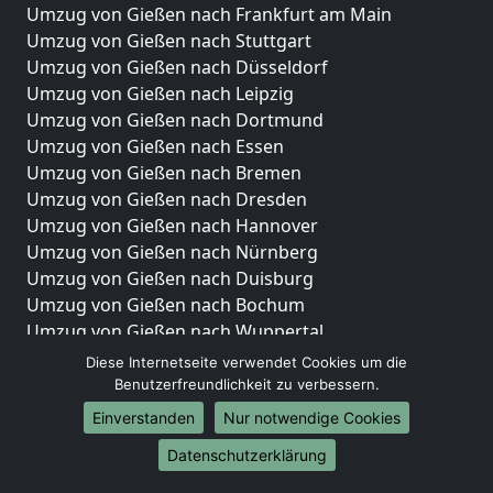
Umzug von Gießen nach Frankfurt am Main
Umzug von Gießen nach Stuttgart
Umzug von Gießen nach Düsseldorf
Umzug von Gießen nach Leipzig
Umzug von Gießen nach Dortmund
Umzug von Gießen nach Essen
Umzug von Gießen nach Bremen
Umzug von Gießen nach Dresden
Umzug von Gießen nach Hannover
Umzug von Gießen nach Nürnberg
Umzug von Gießen nach Duisburg
Umzug von Gießen nach Bochum
Umzug von Gießen nach Wuppertal
Umzug von Gießen nach Bielefeld
Diese Internetseite verwendet Cookies um die
Umzug von Gießen nach Bonn
Benutzerfreundlichkeit zu verbessern.
Umzug von Gießen nach Münster
Einverstanden
Nur notwendige Cookies
Internationale-Umzüge
Datenschutzerklärung
Umzug von Gießen nach Brasilien