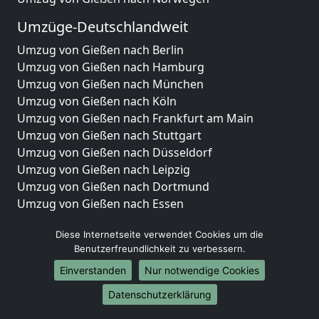
Umzüge-Deutschlandweit
Umzug von Gießen nach Berlin
Umzug von Gießen nach Hamburg
Umzug von Gießen nach München
Umzug von Gießen nach Köln
Umzug von Gießen nach Frankfurt am Main
Umzug von Gießen nach Stuttgart
Umzug von Gießen nach Düsseldorf
Umzug von Gießen nach Leipzig
Umzug von Gießen nach Dortmund
Umzug von Gießen nach Essen
Umzug von Gießen nach Bremen
Diese Internetseite verwendet Cookies um die
Umzug von Gießen nach Dresden
Benutzerfreundlichkeit zu verbessern.
Umzug von Gießen nach Hannover
Umzug von Gießen nach Nürnberg
Einverstanden
Nur notwendige Cookies
Umzug von Gießen nach Duisburg
Datenschutzerklärung
Umzug von Gießen nach Bochum