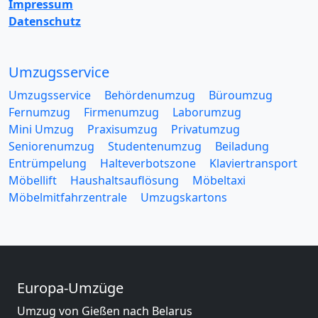
Impressum
Datenschutz
Umzugsservice
Umzugsservice
Behördenumzug
Büroumzug
Fernumzug
Firmenumzug
Laborumzug
Mini Umzug
Praxisumzug
Privatumzug
Seniorenumzug
Studentenumzug
Beiladung
Entrümpelung
Halteverbotszone
Klaviertransport
Möbellift
Haushaltsauflösung
Möbeltaxi
Möbelmitfahrzentrale
Umzugskartons
Europa-Umzüge
Umzug von Gießen nach Belarus