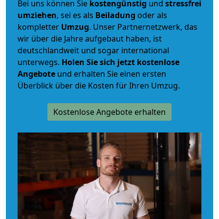
Bei uns können Sie
kostengünstig
und
stressfrei
umziehen
, sei es als
Beiladung
oder als
kompletter
Umzug
. Unser Partnernetzwerk, das
wir über die Jahre aufgebaut haben, ist
deutschlandweit und sogar international
unterwegs.
Holen Sie sich jetzt kostenlose
Angebote
und erhalten Sie einen ersten
Überblick über die Kosten für Ihren Umzug.
Kostenlose Angebote erhalten