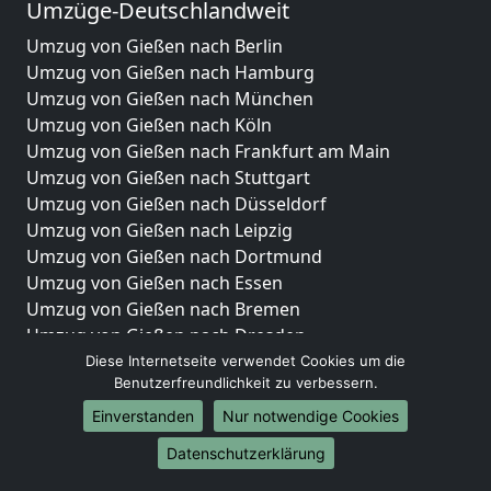
Umzüge-Deutschlandweit
Umzug von Gießen nach Berlin
Umzug von Gießen nach Hamburg
Umzug von Gießen nach München
Umzug von Gießen nach Köln
Umzug von Gießen nach Frankfurt am Main
Umzug von Gießen nach Stuttgart
Umzug von Gießen nach Düsseldorf
Umzug von Gießen nach Leipzig
Umzug von Gießen nach Dortmund
Umzug von Gießen nach Essen
Umzug von Gießen nach Bremen
Umzug von Gießen nach Dresden
Umzug von Gießen nach Hannover
Diese Internetseite verwendet Cookies um die
Benutzerfreundlichkeit zu verbessern.
Umzug von Gießen nach Nürnberg
Umzug von Gießen nach Duisburg
Einverstanden
Nur notwendige Cookies
Umzug von Gießen nach Bochum
Datenschutzerklärung
Umzug von Gießen nach Wuppertal