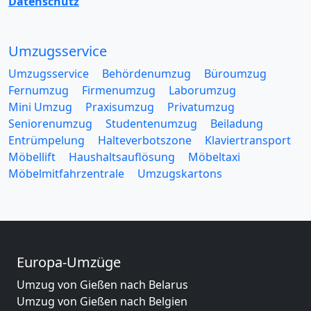
Datenschutz
Umzugsservice
Umzugsservice
Behördenumzug
Büroumzug
Fernumzug
Firmenumzug
Laborumzug
Mini Umzug
Praxisumzug
Privatumzug
Seniorenumzug
Studentenumzug
Beiladung
Entrümpelung
Halteverbotszone
Klaviertransport
Möbellift
Haushaltsauflösung
Möbeltaxi
Möbelmitfahrzentrale
Umzugskartons
Europa-Umzüge
Umzug von Gießen nach Belarus
Umzug von Gießen nach Belgien