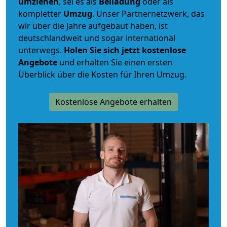
umziehen
, sei es als
Beiladung
oder als
kompletter
Umzug
. Unser Partnernetzwerk, das
wir über die Jahre aufgebaut haben, ist
deutschlandweit und sogar international
unterwegs.
Holen Sie sich jetzt kostenlose
Angebote
und erhalten Sie einen ersten
Überblick über die Kosten für Ihren Umzug.
Kostenlose Angebote erhalten