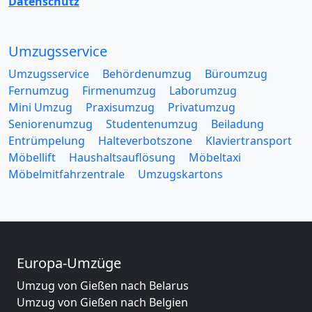
Datenschutz
Umzugsservice
Umzugsservice
Behördenumzug
Büroumzug
Fernumzug
Firmenumzug
Laborumzug
Mini Umzug
Praxisumzug
Privatumzug
Seniorenumzug
Studentenumzug
Beiladung
Entrümpelung
Halteverbotszone
Klaviertransport
Möbellift
Haushaltsauflösung
Möbeltaxi
Möbelmitfahrzentrale
Umzugskartons
Europa-Umzüge
Umzug von Gießen nach Belarus
Umzug von Gießen nach Belgien