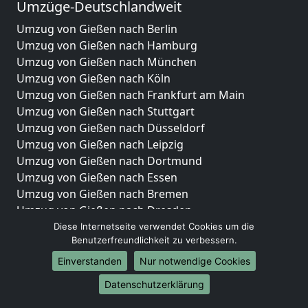
Umzüge-Deutschlandweit
Umzug von Gießen nach Berlin
Umzug von Gießen nach Hamburg
Umzug von Gießen nach München
Umzug von Gießen nach Köln
Umzug von Gießen nach Frankfurt am Main
Umzug von Gießen nach Stuttgart
Umzug von Gießen nach Düsseldorf
Umzug von Gießen nach Leipzig
Umzug von Gießen nach Dortmund
Umzug von Gießen nach Essen
Umzug von Gießen nach Bremen
Umzug von Gießen nach Dresden
Umzug von Gießen nach Hannover
Diese Internetseite verwendet Cookies um die
Benutzerfreundlichkeit zu verbessern.
Umzug von Gießen nach Nürnberg
Umzug von Gießen nach Duisburg
Einverstanden
Nur notwendige Cookies
Umzug von Gießen nach Bochum
Datenschutzerklärung
Umzug von Gießen nach Wuppertal