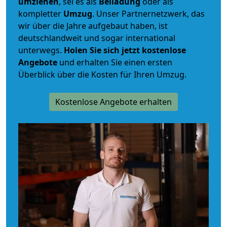
umziehen
, sei es als
Beiladung
oder als
kompletter
Umzug
. Unser Partnernetzwerk, das
wir über die Jahre aufgebaut haben, ist
deutschlandweit und sogar international
unterwegs.
Holen Sie sich jetzt kostenlose
Angebote
und erhalten Sie einen ersten
Überblick über die Kosten für Ihren Umzug.
Kostenlose Angebote erhalten