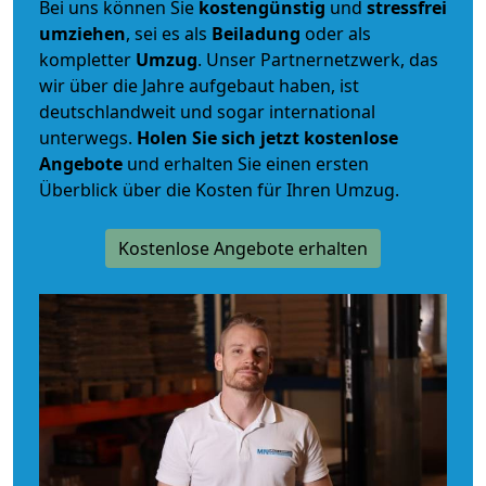
Bei uns können Sie
kostengünstig
und
stressfrei
umziehen
, sei es als
Beiladung
oder als
kompletter
Umzug
. Unser Partnernetzwerk, das
wir über die Jahre aufgebaut haben, ist
deutschlandweit und sogar international
unterwegs.
Holen Sie sich jetzt kostenlose
Angebote
und erhalten Sie einen ersten
Überblick über die Kosten für Ihren Umzug.
Kostenlose Angebote erhalten