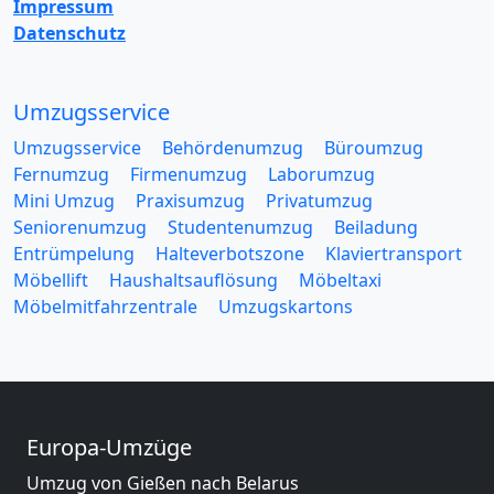
Impressum
Datenschutz
Umzugsservice
Umzugsservice
Behördenumzug
Büroumzug
Fernumzug
Firmenumzug
Laborumzug
Mini Umzug
Praxisumzug
Privatumzug
Seniorenumzug
Studentenumzug
Beiladung
Entrümpelung
Halteverbotszone
Klaviertransport
Möbellift
Haushaltsauflösung
Möbeltaxi
Möbelmitfahrzentrale
Umzugskartons
Europa-Umzüge
Umzug von Gießen nach Belarus