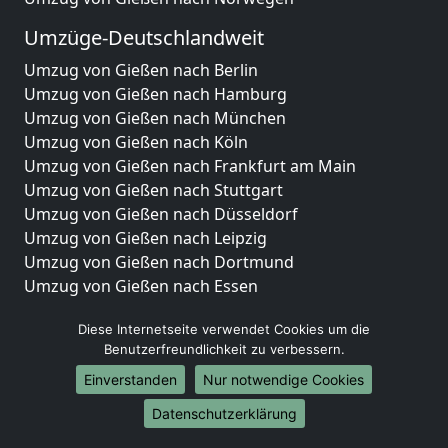
Umzüge-Deutschlandweit
Umzug von Gießen nach Berlin
Umzug von Gießen nach Hamburg
Umzug von Gießen nach München
Umzug von Gießen nach Köln
Umzug von Gießen nach Frankfurt am Main
Umzug von Gießen nach Stuttgart
Umzug von Gießen nach Düsseldorf
Umzug von Gießen nach Leipzig
Umzug von Gießen nach Dortmund
Umzug von Gießen nach Essen
Umzug von Gießen nach Bremen
Diese Internetseite verwendet Cookies um die
Umzug von Gießen nach Dresden
Benutzerfreundlichkeit zu verbessern.
Umzug von Gießen nach Hannover
Umzug von Gießen nach Nürnberg
Einverstanden
Nur notwendige Cookies
Umzug von Gießen nach Duisburg
Datenschutzerklärung
Umzug von Gießen nach Bochum