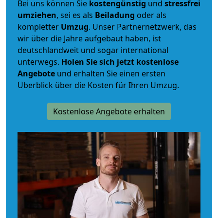
Bei uns können Sie
kostengünstig
und
stressfrei
umziehen
, sei es als
Beiladung
oder als
kompletter
Umzug
. Unser Partnernetzwerk, das
wir über die Jahre aufgebaut haben, ist
deutschlandweit und sogar international
unterwegs.
Holen Sie sich jetzt kostenlose
Angebote
und erhalten Sie einen ersten
Überblick über die Kosten für Ihren Umzug.
Kostenlose Angebote erhalten