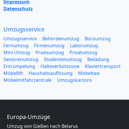
Impressum
Datenschutz
Umzugsservice
Umzugsservice
Behördenumzug
Büroumzug
Fernumzug
Firmenumzug
Laborumzug
Mini Umzug
Praxisumzug
Privatumzug
Seniorenumzug
Studentenumzug
Beiladung
Entrümpelung
Halteverbotszone
Klaviertransport
Möbellift
Haushaltsauflösung
Möbeltaxi
Möbelmitfahrzentrale
Umzugskartons
Europa-Umzüge
Umzug von Gießen nach Belarus