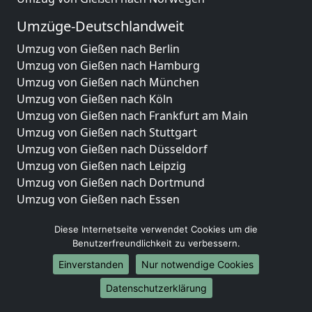
Umzüge-Deutschlandweit
Umzug von Gießen nach Berlin
Umzug von Gießen nach Hamburg
Umzug von Gießen nach München
Umzug von Gießen nach Köln
Umzug von Gießen nach Frankfurt am Main
Umzug von Gießen nach Stuttgart
Umzug von Gießen nach Düsseldorf
Umzug von Gießen nach Leipzig
Umzug von Gießen nach Dortmund
Umzug von Gießen nach Essen
Umzug von Gießen nach Bremen
Diese Internetseite verwendet Cookies um die
Umzug von Gießen nach Dresden
Benutzerfreundlichkeit zu verbessern.
Umzug von Gießen nach Hannover
Umzug von Gießen nach Nürnberg
Einverstanden
Nur notwendige Cookies
Umzug von Gießen nach Duisburg
Datenschutzerklärung
Umzug von Gießen nach Bochum