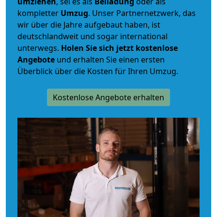
umziehen
, sei es als
Beiladung
oder als
kompletter
Umzug
. Unser Partnernetzwerk, das
wir über die Jahre aufgebaut haben, ist
deutschlandweit und sogar international
unterwegs.
Holen Sie sich jetzt kostenlose
Angebote
und erhalten Sie einen ersten
Überblick über die Kosten für Ihren Umzug.
Kostenlose Angebote erhalten