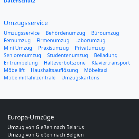
Datenschutz
Umzugsservice
Umzugsservice
Behördenumzug
Büroumzug
Fernumzug
Firmenumzug
Laborumzug
Mini Umzug
Praxisumzug
Privatumzug
Seniorenumzug
Studentenumzug
Beiladung
Entrümpelung
Halteverbotszone
Klaviertransport
Möbellift
Haushaltsauflösung
Möbeltaxi
Möbelmitfahrzentrale
Umzugskartons
Europa-Umzüge
Umzug von Gießen nach Belarus
Umzug von Gießen nach Belgien