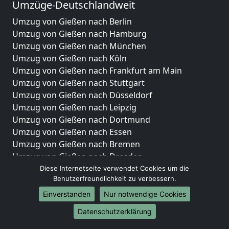
Umzüge-Deutschlandweit
Umzug von Gießen nach Berlin
Umzug von Gießen nach Hamburg
Umzug von Gießen nach München
Umzug von Gießen nach Köln
Umzug von Gießen nach Frankfurt am Main
Umzug von Gießen nach Stuttgart
Umzug von Gießen nach Düsseldorf
Umzug von Gießen nach Leipzig
Umzug von Gießen nach Dortmund
Umzug von Gießen nach Essen
Umzug von Gießen nach Bremen
Umzug von Gießen nach Dresden
Umzug von Gießen nach Hannover
Diese Internetseite verwendet Cookies um die
Benutzerfreundlichkeit zu verbessern.
Umzug von Gießen nach Nürnberg
Umzug von Gießen nach Duisburg
Einverstanden
Nur notwendige Cookies
Umzug von Gießen nach Bochum
Datenschutzerklärung
Umzug von Gießen nach Wuppertal