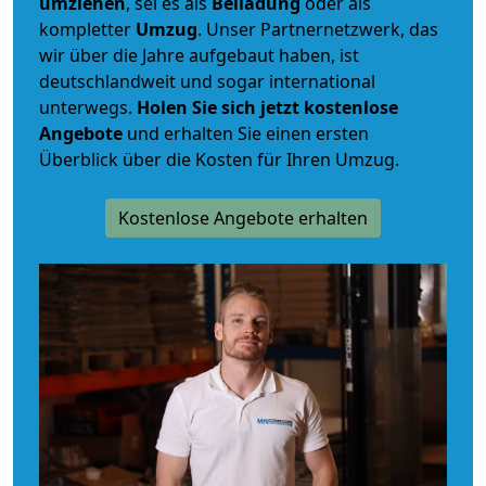
umziehen
, sei es als
Beiladung
oder als
kompletter
Umzug
. Unser Partnernetzwerk, das
wir über die Jahre aufgebaut haben, ist
deutschlandweit und sogar international
unterwegs.
Holen Sie sich jetzt kostenlose
Angebote
und erhalten Sie einen ersten
Überblick über die Kosten für Ihren Umzug.
Kostenlose Angebote erhalten