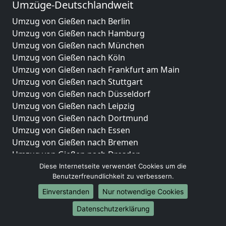
Umzüge-Deutschlandweit
Umzug von Gießen nach Berlin
Umzug von Gießen nach Hamburg
Umzug von Gießen nach München
Umzug von Gießen nach Köln
Umzug von Gießen nach Frankfurt am Main
Umzug von Gießen nach Stuttgart
Umzug von Gießen nach Düsseldorf
Umzug von Gießen nach Leipzig
Umzug von Gießen nach Dortmund
Umzug von Gießen nach Essen
Umzug von Gießen nach Bremen
Umzug von Gießen nach Dresden
Umzug von Gießen nach Hannover
Diese Internetseite verwendet Cookies um die
Benutzerfreundlichkeit zu verbessern.
Umzug von Gießen nach Nürnberg
Umzug von Gießen nach Duisburg
Einverstanden
Nur notwendige Cookies
Umzug von Gießen nach Bochum
Datenschutzerklärung
Umzug von Gießen nach Wuppertal