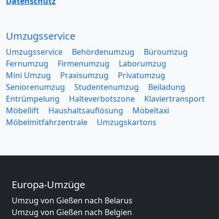
Datenschutz
Umzugsservice
Umzugsservice
Behördenumzug
Büroumzug
Fernumzug
Firmenumzug
Laborumzug
Mini Umzug
Praxisumzug
Privatumzug
Seniorenumzug
Studentenumzug
Beiladung
Entrümpelung
Halteverbotszone
Klaviertransport
Möbellift
Haushaltsauflösung
Möbeltaxi
Möbelmitfahrzentrale
Umzugskartons
Europa-Umzüge
Umzug von Gießen nach Belarus
Umzug von Gießen nach Belgien