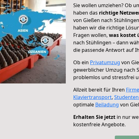
Sie wollen umziehen? Ob um
haben das
richtige Netzw
von Gießen nach Stühlingen
haben wir die richtige Lösu
Fragen wollen,
was kostet
nach Stühlingen – dann wäh
die passende Antwort auf Ih
Ob ein
Privatumzug
von Gie
gewerblicher Umzug nach S
problemlos und stressfrei 
Allzeit bereit für Ihren
Firm
Klaviertransport
,
Studente
optimale
Beiladung
von Gie
Erhalten Sie jetzt
in nur we
kostenfreie Angebote.