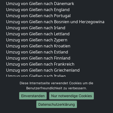
Umzug von Gießen nach Dänemark
Umzug von Gießen nach England
Umzug von Gießen nach Portugal
Umzug von Gießen nach Bosnien und Herzegowina
Umzug von Gießen nach Irland
Umzug von Gießen nach Lettland
Umzug von Gießen nach Zypern
Umzug von Gießen nach Kroatien
Umzug von Gießen nach Estland
Umzug von Gießen nach Finnland
Umzug von Gießen nach Frankreich
Umzug von Gießen nach Griechenland
Umzug von Gießen nach Italien
Umzug von Gießen nach Liechtenstein
Diese Internetseite verwendet Cookies um die
Umzug von Gießen nach Luxemburg
Benutzerfreundlichkeit zu verbessern.
Umzug von Gießen nach Niederlande
Einverstanden
Nur notwendige Cookies
Umzug von Gießen nach Norwegen
Datenschutzerklärung
Umzüge-Deutschlandweit