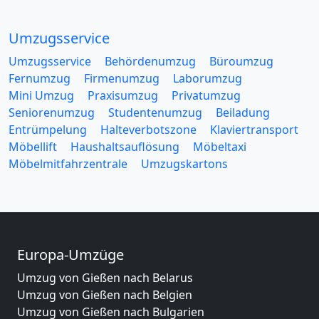
Umzugsservice
Umzugsservice
Behördenumzug
Büroumzug
Fernumzug
Firmenumzug
Laborumzug
Mini Umzug
Praxisumzug
Privatumzug
Seniorenumzug
Studentenumzug
Beiladung
Entrümpelung
Halteverbotszone
Klaviertransport
Möbellift
Haushaltsauflösung
Möbeltaxi
Möbelmitfahrzentrale
Umzugskartons
Europa-Umzüge
Umzug von Gießen nach Belarus
Umzug von Gießen nach Belgien
Umzug von Gießen nach Bulgarien