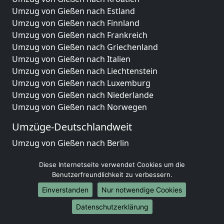
Umzug von Gießen nach Estland
Umzug von Gießen nach Finnland
Umzug von Gießen nach Frankreich
Umzug von Gießen nach Griechenland
Umzug von Gießen nach Italien
Umzug von Gießen nach Liechtenstein
Umzug von Gießen nach Luxemburg
Umzug von Gießen nach Niederlande
Umzug von Gießen nach Norwegen
Umzüge-Deutschlandweit
Umzug von Gießen nach Berlin
Umzug von Gießen nach Hamburg
Diese Internetseite verwendet Cookies um die
Umzug von Gießen nach München
Benutzerfreundlichkeit zu verbessern.
Umzug von Gießen nach Köln
Umzug von Gießen nach Frankfurt am Main
Einverstanden
Nur notwendige Cookies
Umzug von Gießen nach Stuttgart
Datenschutzerklärung
Umzug von Gießen nach Düsseldorf