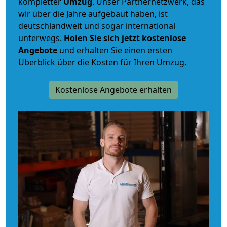
kompletter
Umzug
. Unser Partnernetzwerk, das
wir über die Jahre aufgebaut haben, ist
deutschlandweit und sogar international
unterwegs.
Holen Sie sich jetzt kostenlose
Angebote
und erhalten Sie einen ersten
Überblick über die Kosten für Ihren Umzug.
Kostenlose Angebote erhalten