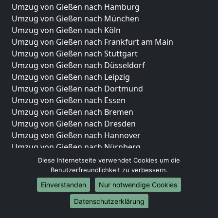
Umzug von Gießen nach Hamburg
Umzug von Gießen nach München
Umzug von Gießen nach Köln
Umzug von Gießen nach Frankfurt am Main
Umzug von Gießen nach Stuttgart
Umzug von Gießen nach Düsseldorf
Umzug von Gießen nach Leipzig
Umzug von Gießen nach Dortmund
Umzug von Gießen nach Essen
Umzug von Gießen nach Bremen
Umzug von Gießen nach Dresden
Umzug von Gießen nach Hannover
Umzug von Gießen nach Nürnberg
Umzug von Gießen nach Duisburg
Diese Internetseite verwendet Cookies um die
Umzug von Gießen nach Bochum
Benutzerfreundlichkeit zu verbessern.
Umzug von Gießen nach Wuppertal
Einverstanden
Nur notwendige Cookies
Umzug von Gießen nach Bielefeld
Datenschutzerklärung
Umzug von Gießen nach Bonn
Umzug von Gießen nach Münster