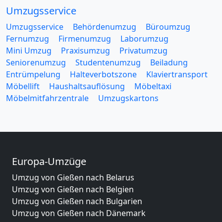
Umzugsservice
Umzugsservice
Behördenumzug
Büroumzug
Fernumzug
Firmenumzug
Laborumzug
Mini Umzug
Praxisumzug
Privatumzug
Seniorenumzug
Studentenumzug
Beiladung
Entrümpelung
Halteverbotszone
Klaviertransport
Möbellift
Haushaltsauflösung
Möbeltaxi
Möbelmitfahrzentrale
Umzugskartons
Europa-Umzüge
Umzug von Gießen nach Belarus
Umzug von Gießen nach Belgien
Umzug von Gießen nach Bulgarien
Umzug von Gießen nach Dänemark