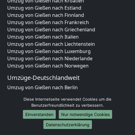
Umzug von Gießen nach Kroatien
Umzug von Gießen nach Estland
Umzug von Gießen nach Finnland
Umzug von Gießen nach Frankreich
Umzug von Gießen nach Griechenland
Umzug von Gießen nach Italien
Umzug von Gießen nach Liechtenstein
Umzug von Gießen nach Luxemburg
Umzug von Gießen nach Niederlande
Umzug von Gießen nach Norwegen
Umzüge-Deutschlandweit
Umzug von Gießen nach Berlin
Umzug von Gießen nach Hamburg
Diese Internetseite verwendet Cookies um die
Umzug von Gießen nach München
Benutzerfreundlichkeit zu verbessern.
Umzug von Gießen nach Köln
Einverstanden
Nur notwendige Cookies
Umzug von Gießen nach Frankfurt am Main
Umzug von Gießen nach Stuttgart
Datenschutzerklärung
Umzug von Gießen nach Düsseldorf