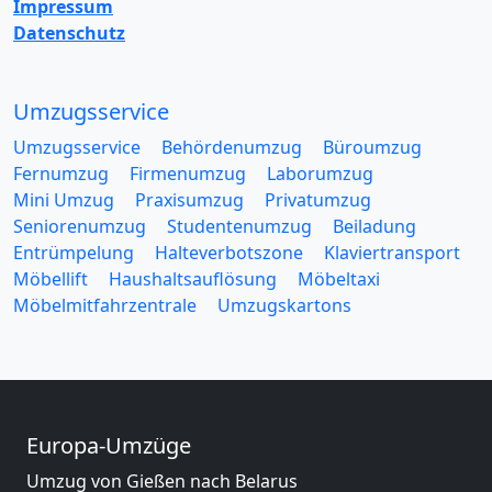
Impressum
Datenschutz
Umzugsservice
Umzugsservice
Behördenumzug
Büroumzug
Fernumzug
Firmenumzug
Laborumzug
Mini Umzug
Praxisumzug
Privatumzug
Seniorenumzug
Studentenumzug
Beiladung
Entrümpelung
Halteverbotszone
Klaviertransport
Möbellift
Haushaltsauflösung
Möbeltaxi
Möbelmitfahrzentrale
Umzugskartons
Europa-Umzüge
Umzug von Gießen nach Belarus