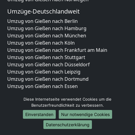
Umzüge-Deutschlandweit
Umzug von Gießen nach Berlin
Umzug von Gießen nach Hamburg
Umzug von Gießen nach München
Umzug von Gießen nach Köln
Umzug von Gießen nach Frankfurt am Main
Umzug von Gießen nach Stuttgart
Umzug von Gießen nach Düsseldorf
Umzug von Gießen nach Leipzig
Umzug von Gießen nach Dortmund
Umzug von Gießen nach Essen
Umzug von Gießen nach Bremen
Diese Internetseite verwendet Cookies um die
Umzug von Gießen nach Dresden
Benutzerfreundlichkeit zu verbessern.
Umzug von Gießen nach Hannover
Umzug von Gießen nach Nürnberg
Einverstanden
Nur notwendige Cookies
Umzug von Gießen nach Duisburg
Datenschutzerklärung
Umzug von Gießen nach Bochum