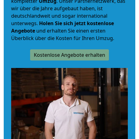
kompletter
Umzug
. Unser Partnernetzwerk, das
wir über die Jahre aufgebaut haben, ist
deutschlandweit und sogar international
unterwegs.
Holen Sie sich jetzt kostenlose
Angebote
und erhalten Sie einen ersten
Überblick über die Kosten für Ihren Umzug.
Kostenlose Angebote erhalten