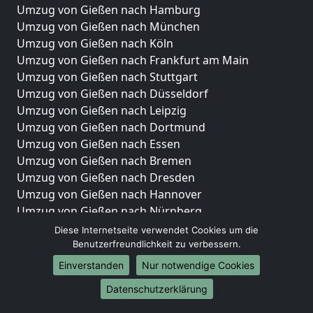
Umzug von Gießen nach Hamburg
Umzug von Gießen nach München
Umzug von Gießen nach Köln
Umzug von Gießen nach Frankfurt am Main
Umzug von Gießen nach Stuttgart
Umzug von Gießen nach Düsseldorf
Umzug von Gießen nach Leipzig
Umzug von Gießen nach Dortmund
Umzug von Gießen nach Essen
Umzug von Gießen nach Bremen
Umzug von Gießen nach Dresden
Umzug von Gießen nach Hannover
Umzug von Gießen nach Nürnberg
Umzug von Gießen nach Duisburg
Diese Internetseite verwendet Cookies um die
Umzug von Gießen nach Bochum
Benutzerfreundlichkeit zu verbessern.
Umzug von Gießen nach Wuppertal
Einverstanden
Nur notwendige Cookies
Umzug von Gießen nach Bielefeld
Datenschutzerklärung
Umzug von Gießen nach Bonn
Umzug von Gießen nach Münster