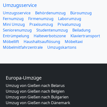
Umzugsservice
Umzugsservice
Behördenumzug
Büroumzug
Fernumzug
Firmenumzug
Laborumzug
Mini Umzug
Praxisumzug
Privatumzug
Seniorenumzug
Studentenumzug
Beiladung
Entrümpelung
Halteverbotszone
Klaviertransport
Möbellift
Haushaltsauflösung
Möbeltaxi
Möbelmitfahrzentrale
Umzugskartons
Europa-Umzüge
Umzug von Gießen nach Belarus
Umzug von Gießen nach Belgien
Umzug von Gießen nach Bulgarien
Umzug von Gießen nach Dänemark