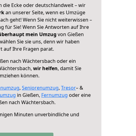
 die Ecke oder deutschlandweit – wir
erk
an unserer Seite, wenn es Umzüge
ch geht! Wenn Sie nicht weiterwissen –
ng für Sie! Wenn Sie Antworten auf Ihre
 überhaupt mein Umzug
von Gießen
ählen Sie sie uns, denn wir haben
 auf Ihre Fragen parat.
ßen nach Wächtersbach oder ein
Wächtersbach,
wir helfen
, damit Sie
umziehen können.
enumzug
,
Seniorenumzug
,
Tresor
– &
numzug
in Gießen,
Fernumzug
oder eine
ßen nach Wächtersbach.
nigen Minuten unverbindliche und