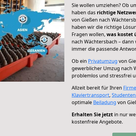
Sie wollen umziehen? Ob um
haben das
richtige Netzw
von Gießen nach Wächtersba
haben wir die richtige Lösu
Fragen wollen,
was kostet
nach Wächtersbach – dann w
immer die passende Antwort
Ob ein
Privatumzug
von Gie
gewerblicher Umzug nach 
problemlos und stressfrei 
Allzeit bereit für Ihren
Firm
Klaviertransport
,
Studente
optimale
Beiladung
von Gie
Erhalten Sie jetzt
in nur we
kostenfreie Angebote.